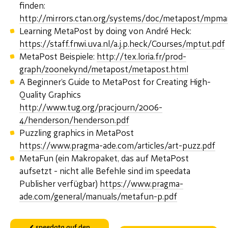
finden:
http://mirrors.ctan.org/systems/doc/metapost/mpma
Learning MetaPost by doing von André Heck:
https://staff.fnwi.uva.nl/a.j.p.heck/Courses/mptut.pdf
MetaPost Beispiele:
http://tex.loria.fr/prod-
graph/zoonekynd/metapost/metapost.html
A Beginner’s Guide to MetaPost for Creating High-
Quality Graphics
http://www.tug.org/pracjourn/2006-
4/henderson/henderson.pdf
Puzzling graphics in MetaPost
https://www.pragma-ade.com/articles/art-puzz.pdf
MetaFun (ein Makropaket, das auf MetaPost
aufsetzt - nicht alle Befehle sind im speedata
Publisher verfügbar)
https://www.pragma-
ade.com/general/manuals/metafun-p.pdf
speedata auf den