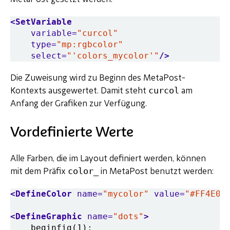
<SetVariable
variable=
"curcol"
type=
"mp:rgbcolor"
select=
"'colors_mycolor'"
/>
Die Zuweisung wird zu Beginn des MetaPost-
curcol
Kontexts ausgewertet. Damit steht
am
Anfang der Grafiken zur Verfügung.
Vordefinierte Werte
Alle Farben, die im Layout definiert werden, können
color_
mit dem Präfix
in MetaPost benutzt werden:
<DefineColor
name=
"mycolor"
value=
"#FF4E00
<DefineGraphic
name=
"dots"
>