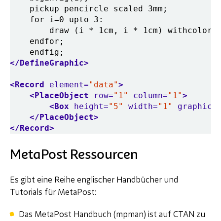
</DefineGraphic>
<Record
element=
"data"
>
<PlaceObject
row=
"1"
column=
"1"
>
<Box
height=
"5"
width=
"1"
graphic=
</PlaceObject>
</Record>
MetaPost Ressourcen
Es gibt eine Reihe englischer Handbücher und
Tutorials für MetaPost:
Das MetaPost Handbuch (mpman) ist auf CTAN zu