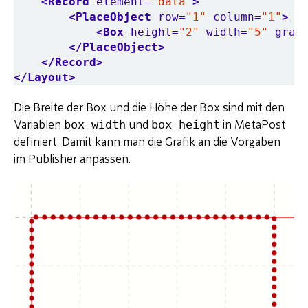
<Record
element=
"data"
>
<PlaceObject
row=
"1"
column=
"1"
>
<Box
height=
"2"
width=
"5"
grap
</PlaceObject>
</Record>
</Layout>
Die Breite der Box und die Höhe der Box sind mit den
box_width
box_height
Variablen
und
in MetaPost
definiert. Damit kann man die Grafik an die Vorgaben
im Publisher anpassen.