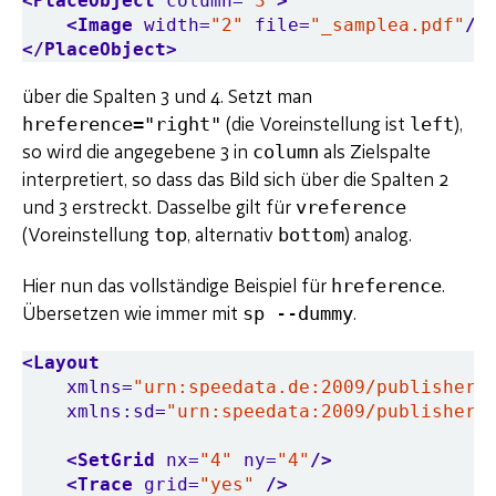
<PlaceObject
column=
"3"
>
<Image
width=
"2"
file=
"_samplea.pdf"
/>
</PlaceObject>
über die Spalten 3 und 4. Setzt man
hreference="right"
left
(die Voreinstellung ist
),
column
so wird die angegebene 3 in
als Zielspalte
interpretiert, so dass das Bild sich über die Spalten 2
vreference
und 3 erstreckt. Dasselbe gilt für
top
bottom
(Voreinstellung
, alternativ
) analog.
hreference
Hier nun das vollständige Beispiel für
.
sp --dummy
Übersetzen wie immer mit
.
<Layout
xmlns=
"urn:speedata.de:2009/publisher/
xmlns:sd=
"urn:speedata:2009/publisher/
<SetGrid
nx=
"4"
ny=
"4"
/>
<Trace
grid=
"yes"
/>