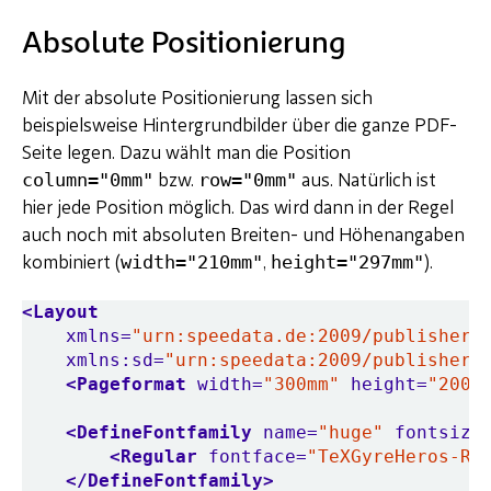
Absolute Positionierung
Mit der absolute Positionierung lassen sich
beispielsweise Hintergrundbilder über die ganze PDF-
Seite legen. Dazu wählt man die Position
column="0mm"
row="0mm"
bzw.
aus. Natürlich ist
hier jede Position möglich. Das wird dann in der Regel
auch noch mit absoluten Breiten- und Höhenangaben
width="210mm"
height="297mm"
kombiniert (
,
).
<Layout
xmlns=
"urn:speedata.de:2009/publisher/
xmlns:sd=
"urn:speedata:2009/publisher/
<Pageformat
width=
"300mm"
height=
"200m
<DefineFontfamily
name=
"huge"
fontsize
<Regular
fontface=
"TeXGyreHeros-Re
</DefineFontfamily>