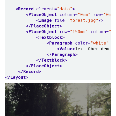
<Record
element=
"data"
>
<PlaceObject
column=
"0mm"
row=
"0mm
<Image
file=
"forest.jpg"
/>
</PlaceObject>
<PlaceObject
row=
"150mm"
column=
"1
<Textblock>
<Paragraph
color=
"white"
f
<Value>
Text über dem B
</Paragraph>
</Textblock>
</PlaceObject>
</Record>
</Layout>