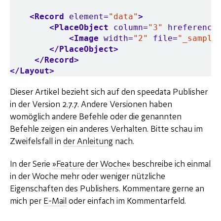
<Record
element=
"data"
>
<PlaceObject
column=
"3"
hreference
<Image
width=
"2"
file=
"_sample
</PlaceObject>
</Record>
</Layout>
Dieser Artikel bezieht sich auf den speedata Publisher
in der Version 2.7.7. Andere Versionen haben
womöglich andere Befehle oder die genannten
Befehle zeigen ein anderes Verhalten. Bitte schau im
Zweifelsfall in
der Anleitung
nach.
In der Serie
»Feature der Woche«
beschreibe ich einmal
in der Woche mehr oder weniger nützliche
Eigenschaften des Publishers. Kommentare gerne an
mich per
E-Mail
oder einfach im Kommentarfeld.