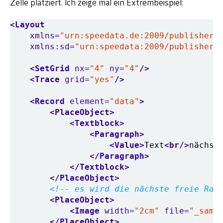
Zelle platziert. Ich zeige mal ein Extrembeispiel:
<Layout
xmlns=
"urn:speedata.de:2009/publisher/
xmlns:sd=
"urn:speedata:2009/publisher/
<SetGrid
nx=
"4"
ny=
"4"
/>
<Trace
grid=
"yes"
/>
<Record
element=
"data"
>
<PlaceObject>
<Textblock>
<Paragraph>
<Value>
Text
<br/>
nächst
</Paragraph>
</Textblock>
</PlaceObject>
<!-- es wird die nächste freie Ras
<PlaceObject>
<Image
width=
"2cm"
file=
"_samp
</PlaceObject>