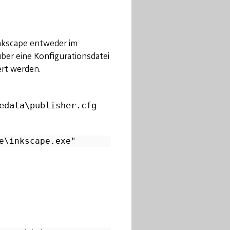
nkscape entweder im
über eine Konfigurationsdatei
ert werden.
edata\publisher.cfg