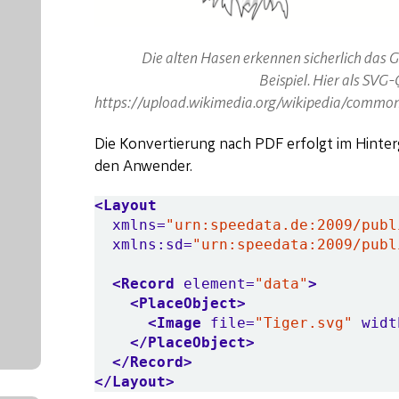
Die alten Hasen erkennen sicherlich das G
Beispiel. Hier als SVG-
https://upload.wikimedia.org/wikipedia/commons
Die Konvertierung nach PDF erfolgt im Hinter
den Anwender.
<Layout
xmlns=
"urn:speedata.de:2009/publ
xmlns:sd=
"urn:speedata:2009/publ
<Record
element=
"data"
>
<PlaceObject>
<Image
file=
"Tiger.svg"
widt
</PlaceObject>
</Record>
</Layout>