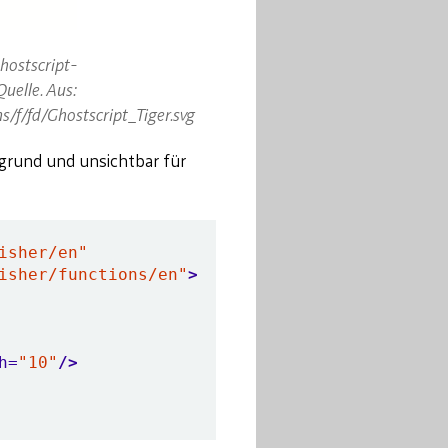
hostscript-
Quelle. Aus:
/f/fd/Ghostscript_Tiger.svg
grund und unsichtbar für
isher/en"
isher/functions/en"
>
h=
"10"
/>