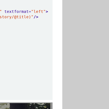
"
textformat=
"left"
>
story/@title)"
/>