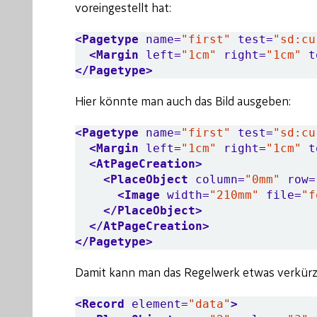
voreingestellt hat:
<Pagetype
name=
"first"
test=
"sd:cu
<Margin
left=
"1cm"
right=
"1cm"
t
</Pagetype>
Hier könnte man auch das Bild ausgeben:
<Pagetype
name=
"first"
test=
"sd:cu
<Margin
left=
"1cm"
right=
"1cm"
t
<AtPageCreation>
<PlaceObject
column=
"0mm"
row=
<Image
width=
"210mm"
file=
"f
</PlaceObject>
</AtPageCreation>
</Pagetype>
Damit kann man das Regelwerk etwas verkürz
<Record
element=
"data"
>