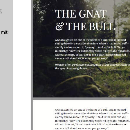
g
 mit