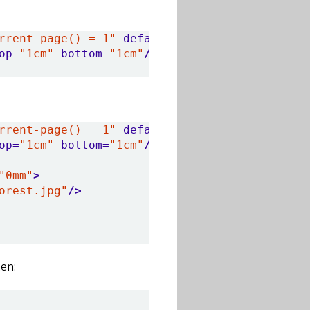
rrent-page() = 1"
defaultcolor=
"white"
>
op=
"1cm"
bottom=
"1cm"
/>
rrent-page() = 1"
defaultcolor=
"white"
>
op=
"1cm"
bottom=
"1cm"
/>
"0mm"
>
orest.jpg"
/>
en: