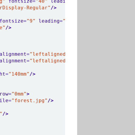
g"
fontsize=
"40"
leading=
"48"
>
rDisplay-Regular"
/>
fontsize=
"9"
leading=
"14"
>
e"
/>
alignment=
"leftaligned"
/>
alignment=
"leftaligned"
margin-bottom=
"10pt"
/
ht=
"140mm"
/>
row=
"0mm"
>
ile=
"forest.jpg"
/>
"
/>