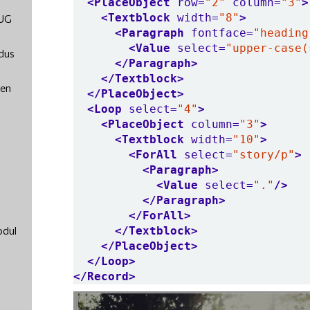
<PlaceObject
row=
"2"
column=
"3"
>
<Textblock
width=
"8"
>
TUG
<Paragraph
fontface=
"heading
<Value
select=
"upper-case(
dus
</Paragraph>
</Textblock>
hen
</PlaceObject>
<Loop
select=
"4"
>
<PlaceObject
column=
"3"
>
<Textblock
width=
"10"
>
<ForAll
select=
"story/p"
>
<Paragraph>
<Value
select=
"."
/>
</Paragraph>
</ForAll>
</Textblock>
odul
</PlaceObject>
</Loop>
</Record>