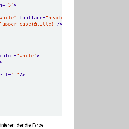
n=
"3"
>
white"
fontface=
"heading"
textformat=
"left"
>
"upper-case(@title)"
/>
color=
"white"
>
>
ect=
"."
/>
inieren, der die Farbe