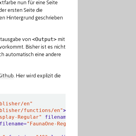
tfarbe nun für eine Seite
der ersten Seite die
klen Hintergrund geschrieben
<Output>
extausgabe von
mit
orkommt. Bisher ist es nicht
ch automatisch eine andere
Github
. Hier wird explizit die
blisher/en"
blisher/functions/en"
>
splay-Regular"
filename=
"PlayfairDisplay-Regu
filename=
"FaunaOne-Regular.ttf"
/>