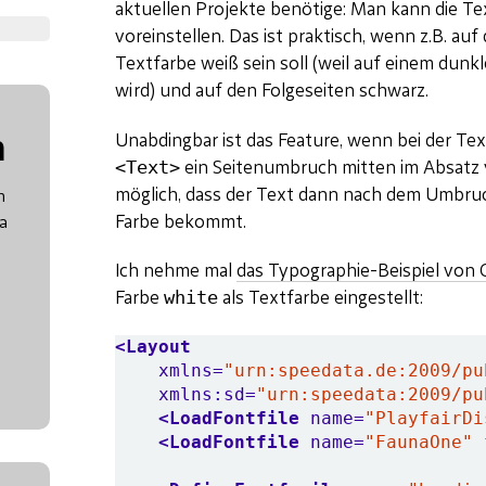
aktuellen Projekte benötige: Man kann die Tex
voreinstellen. Das ist praktisch, wenn z.B. auf 
Textfarbe weiß sein soll (weil auf einem dun
wird) und auf den Folgeseiten schwarz.
n
Unabdingbar ist das Feature, wenn bei der T
<Text>
ein Seitenumbruch mitten im Absatz v
möglich, dass der Text dann nach dem Umbru
n
Farbe bekommt.
a
Ich nehme mal
das Typographie-Beispiel von 
white
Farbe
als Textfarbe eingestellt:
<Layout
xmlns=
"urn:speedata.de:2009/pu
xmlns:sd=
"urn:speedata:2009/pu
<LoadFontfile
name=
"PlayfairDi
<LoadFontfile
name=
"FaunaOne"