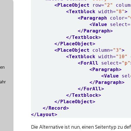
<PlaceObject
row=
"2"
colum
<Textblock
width=
"8"
>
<Paragraph
color=
"
<Value
select=
</Paragraph>
</Textblock>
</PlaceObject>
<PlaceObject
column=
"3"
>
<Textblock
width=
"10"
<ForAll
select=
"p"
hen
<Paragraph>
<Value
sel
</Paragraph>
ahr
</ForAll>
</Textblock>
</PlaceObject>
</Record>
</Layout>
Die Alternative ist nun, einen Seitentyp zu def