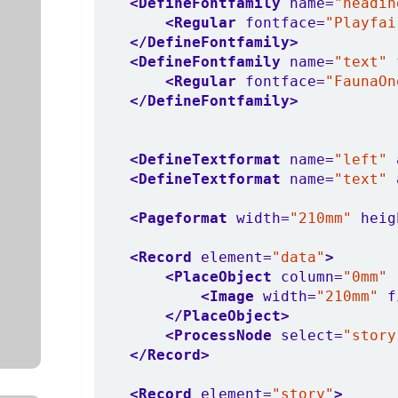
<DefineFontfamily
name=
"headin
<Regular
fontface=
"Playfai
</DefineFontfamily>
<DefineFontfamily
name=
"text"
<Regular
fontface=
"FaunaOn
</DefineFontfamily>
<DefineTextformat
name=
"left"
<DefineTextformat
name=
"text"
<Pageformat
width=
"210mm"
heig
<Record
element=
"data"
>
<PlaceObject
column=
"0mm"
<Image
width=
"210mm"
f
</PlaceObject>
<ProcessNode
select=
"story
</Record>
<Record
element=
"story"
>